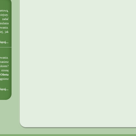
etową,
iejszy.
 zadać
mularza
owania.
ej, jak
ięcej...
owania.
taniesz
nikiem?
 stronę
k
Oferta
gniesz
ięcej...