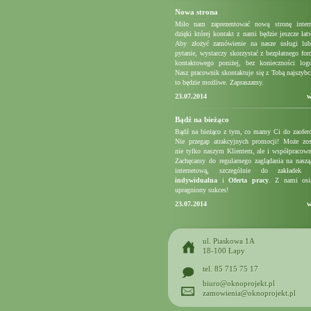
Nowa strona
Miło nam zaprezentować nową stronę intern
dzięki której kontakt z nami będzie jeszcze łatw
Aby złożyć zamówienie na nasze usługi lub
pytanie, wystarczy skorzystać z bezpłatnego for
kontaktowego poniżej, bez konieczności log
Nasz pracownik skontaktuje się z Tobą najszybci
to będzie możliwe. Zapraszamy.
23.07.2014
w
Bądź na bieżąco
Bądź na bieżąco z tym, co mamy Ci do zaofer
Nie przegap atrakcyjnych promocji! Może zos
nie tylko naszym Klientem, ale i współpracow
Zachęcamy do regularnego zaglądania na naszą
internetową, szczególnie do zakłade
indywidualna
i
Oferta pracy
. Z nami osią
upragniony sukces!
23.07.2014
w
ul. Piaskowa 1A
18-100 Łapy
tel. 85 715 75 17
biuro@oknoprojekt.pl
zamowienia@oknoprojekt.pl