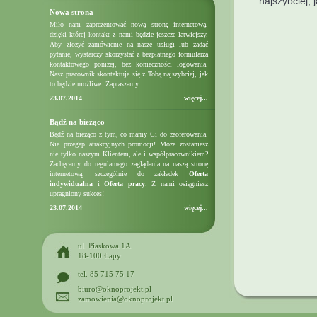
najszybciej,
Nowa strona
Miło nam zaprezentować nową stronę internetową,
dzięki której kontakt z nami będzie jeszcze łatwiejszy.
Aby złożyć zamówienie na nasze usługi lub zadać
pytanie, wystarczy skorzystać z bezpłatnego formularza
kontaktowego poniżej, bez konieczności logowania.
Nasz pracownik skontaktuje się z Tobą najszybciej, jak
to będzie możliwe. Zapraszamy.
23.07.2014
więcej...
Bądź na bieżąco
Bądź na bieżąco z tym, co mamy Ci do zaoferowania.
Nie przegap atrakcyjnych promocji! Może zostaniesz
nie tylko naszym Klientem, ale i współpracownikiem?
Zachęcamy do regularnego zaglądania na naszą stronę
internetową, szczególnie do zakładek
Oferta
indywidualna
i
Oferta pracy
. Z nami osiągniesz
upragniony sukces!
23.07.2014
więcej...
ul. Piaskowa 1A
18-100 Łapy
tel. 85 715 75 17
biuro@oknoprojekt.pl
zamowienia@oknoprojekt.pl