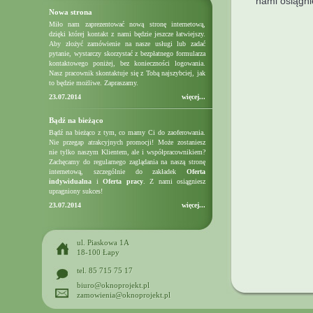
nami osiągni
Nowa strona
Miło nam zaprezentować nową stronę internetową,
dzięki której kontakt z nami będzie jeszcze łatwiejszy.
Aby złożyć zamówienie na nasze usługi lub zadać
pytanie, wystarczy skorzystać z bezpłatnego formularza
kontaktowego poniżej, bez konieczności logowania.
Nasz pracownik skontaktuje się z Tobą najszybciej, jak
to będzie możliwe. Zapraszamy.
23.07.2014
więcej...
Bądź na bieżąco
Bądź na bieżąco z tym, co mamy Ci do zaoferowania.
Nie przegap atrakcyjnych promocji! Może zostaniesz
nie tylko naszym Klientem, ale i współpracownikiem?
Zachęcamy do regularnego zaglądania na naszą stronę
internetową, szczególnie do zakładek
Oferta
indywidualna
i
Oferta pracy
. Z nami osiągniesz
upragniony sukces!
23.07.2014
więcej...
ul. Piaskowa 1A
18-100 Łapy
tel. 85 715 75 17
biuro@oknoprojekt.pl
zamowienia@oknoprojekt.pl