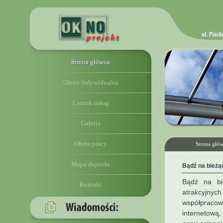
Strona główna
Oferta indywidualna
Cennik usług
Galeria
Oferta pracy
Strona głó
Mapa dojazdu
Bądź na bieżą
Bądź na bi
Kontakt
atrakcyjnyc
współpracow
internetową